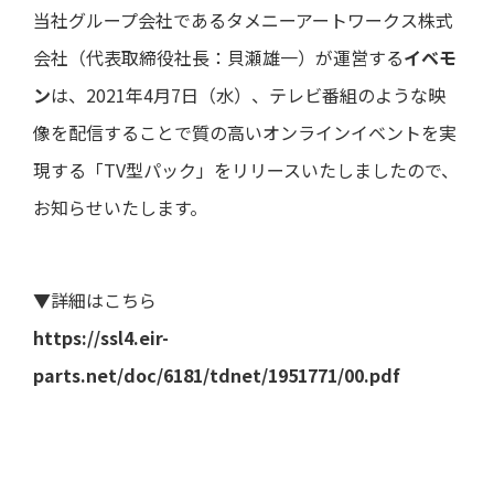
ト・
直近
き
よくあ
ー
当社グループ会社であるタメニーアートワークス株式
ガバ
の損
るご質
ナン
益計
問
電子
決
会社（代表取締役社長：貝瀬雄一）が運営する
イベモ
ス
算書
公告
算
用語集
説
ン
は、2021年4月7日（水）、テレビ番組のような映
ディ
直近
明
スク
の貸
像を配信することで質の高いオンラインイベントを実
会
IRメー
ロー
借対
等
ルニュ
ジャ
照表
現する「TV型パック」をリリースいたしましたので、
ース
ー・
個
お知らせいたします。
ポリ
直近
人
シー
のキ
投
ャッ
資
事業
シュ
家
等の
フロ
様
▼詳細はこちら
リス
ー計
向
ク
算書
け
https://ssl4.eir-
説
業績
明
parts.net/doc/6181/tdnet/1951771/00.pdf
予想
会
業績
動
推移
画
デー
説
タ
明