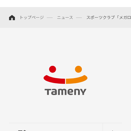
中
期
トップページ
ニュース
スポーツクラブ「メガ
経
営
計
画
説
明
会
及
び
事
業
説
明
会
株
主
総
会