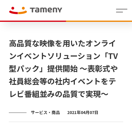
経
会社
理念・存在意
婚活領域
人財マ
IR
沿革
社員イ
IR
コーポレー
カジュアルウ
役員
財
働く環
グル
株
代表メッセー
地方創生／
制度・
拠点
個人投
高品質な映像を用いたオンライ
営
概要
義・行動指針
ネジメ
イ
ンタビ
資
ト・アイデン
ェディング領
紹介
務
境
ープ
式
ジ
QOL領域
福利厚
情報
資家の
方
ント指
ベ
ュー
料
ティティ
域
業
一覧
情
生
皆さま
針
針(HRポ
ン
績
報
へ
ンイベントソリューション「TV
リシー)
ト
情
/
決算
報
型パック」提供開始 ～表彰式や
短信
代表
ラ
株
Tameny
メッ
式・
はじめ
イ
社員総会等の社内イベントをテ
セー
株主
てガイ
有価
ブ
財務
ジ
の状
ド
証券
業績
ラ
況
報告
サマ
レビ番組並みの品質で実現～
リ
IRニュ
書・
中期
リー
四半
ース
経営
（財
株主
期報
計画
務分
還元
IR
告書
析ツ
サービス・商品
2021年04月07日
カ
ー
その他
コー
株式
レ
ル）
ポレ
事務
ン
ー
手続
ダ