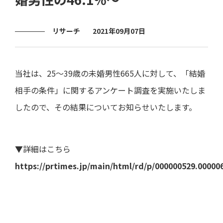
ト・
直近
き
よくあ
ー
ガバ
の損
るご質
ナン
益計
問
電子
決
ス
算書
公告
リサーチ
2021年09月07日
算
用語集
説
ディ
直近
明
スク
の貸
会
IRメー
ロー
借対
等
ルニュ
当社は、25～39歳の未婚男性665人に対して、「結婚
ジャ
照表
ース
ー・
個
相手の条件」に関するアンケート調査を実施いたしま
ポリ
直近
人
シー
のキ
投
したので、その結果についてお知らせいたします。
ャッ
資
事業
シュ
家
等の
フロ
様
リス
ー計
向
ク
▼詳細はこちら
算書
け
説
https://prtimes.jp/main/html/rd/p/000000529.00000
業績
明
予想
会
業績
動
推移
画
デー
説
タ
明