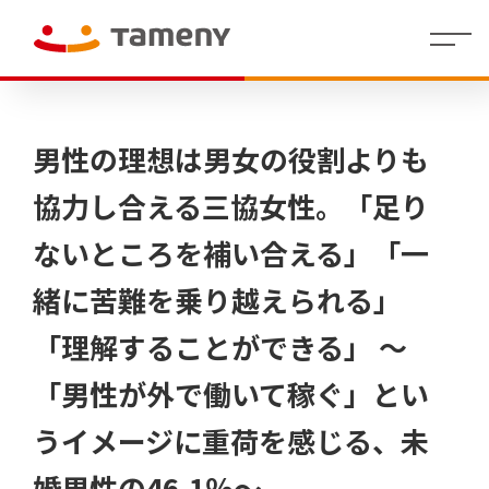
経
会社
理念・存在意
婚活領域
人財マ
IR
沿革
社員イ
IR
コーポレー
カジュアルウ
役員
財
働く環
グル
株
代表メッセー
地方創生／
制度・
拠点
個人投
男性の理想は男女の役割よりも
営
概要
義・行動指針
ネジメ
イ
ンタビ
資
ト・アイデン
ェディング領
紹介
務
境
ープ
式
ジ
QOL領域
福利厚
情報
資家の
方
ント指
ベ
ュー
料
ティティ
域
業
一覧
情
生
皆さま
針
針(HRポ
ン
績
報
へ
協力し合える三協女性。「足り
リシー)
ト
情
/
決算
報
ないところを補い合える」「一
短信
代表
ラ
株
Tameny
メッ
式・
はじめ
イ
緒に苦難を乗り越えられる」
セー
株主
てガイ
有価
ブ
財務
ジ
の状
ド
証券
業績
ラ
況
報告
サマ
「理解することができる」 ～
リ
IRニュ
書・
中期
リー
四半
ース
経営
（財
株主
「男性が外で働いて稼ぐ」とい
期報
計画
務分
還元
IR
告書
析ツ
カ
うイメージに重荷を感じる、未
ー
その他
コー
株式
レ
ル）
ポレ
事務
ン
ー
手続
婚男性の46.1％～
ダ