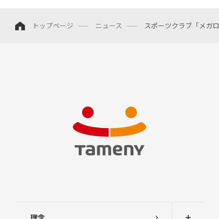
中
トップページ
ニュース
スポーツクラブ「メガ
期
経
営
計
画
説
明
会
及
び
事
業
説
明
会
株
主
総
会
理念