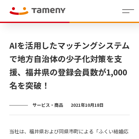
経
会社
理念・存在意
婚活領域
人財マ
IR
沿革
社員イ
IR
コーポレー
カジュアルウ
役員
財
働く環
グル
株
代表メッセー
地方創生／
制度・
拠点
個人投
AIを活用したマッチングシステム
営
概要
義・行動指針
ネジメ
イ
ンタビ
資
ト・アイデン
ェディング領
紹介
務
境
ープ
式
ジ
QOL領域
福利厚
情報
資家の
方
ント指
ベ
ュー
料
ティティ
域
業
一覧
情
生
皆さま
針
針(HRポ
ン
績
報
へ
で地方自治体の少子化対策を支
リシー)
ト
情
/
決算
報
援、福井県の登録会員数が1,000
短信
代表
ラ
株
Tameny
メッ
式・
はじめ
イ
名を突破！
セー
株主
てガイ
有価
ブ
財務
ジ
の状
ド
証券
業績
ラ
況
報告
サマ
リ
IRニュ
書・
中期
リー
サービス・商品
2021年10月18日
四半
ース
経営
（財
株主
期報
計画
務分
還元
IR
告書
析ツ
カ
ー
その他
コー
株式
レ
ル）
ポレ
事務
ン
当社は、福井県および同県市町による「ふくい結婚応
ー
手続
ダ