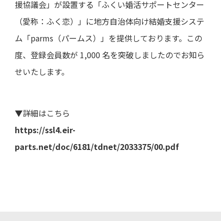
ト・
直近
き
よくあ
援協議会」が設置する「ふくい婚活サポートセンター
ー
ガバ
の損
るご質
ナン
（愛称：ふく恋）」に地方自治体向け結婚支援システ
益計
問
電子
決
ス
算書
公告
算
ム「parms（パームス）」を提供しております。この
用語集
説
ディ
直近
明
度、登録会員数が 1,000 名を突破しましたのでお知ら
スク
の貸
会
IRメー
ロー
借対
等
ルニュ
せいたします。
ジャ
照表
ース
ー・
個
ポリ
直近
人
シー
のキ
投
ャッ
▼詳細はこちら
資
事業
シュ
家
等の
https://ssl4.eir-
フロ
様
リス
ー計
向
parts.net/doc/6181/tdnet/2033375/00.pdf
ク
算書
け
説
業績
明
予想
会
業績
動
推移
画
デー
説
タ
明