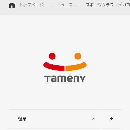
トップページ
ニュース
スポーツクラブ「メガ
中
期
経
営
計
画
説
明
会
及
び
事
業
説
明
会
株
主
総
会
理念