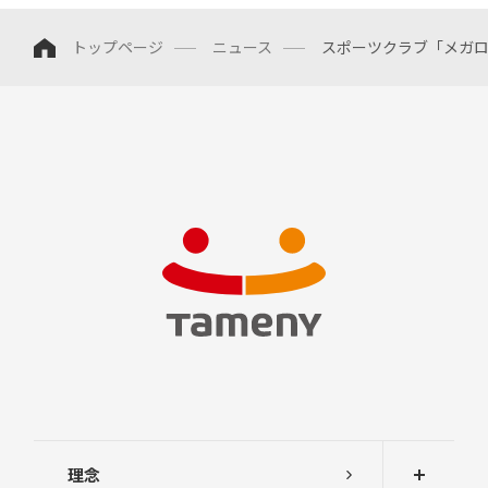
中
トップページ
ニュース
スポーツクラブ「メガ
期
経
営
計
画
説
明
会
及
び
事
業
説
明
会
株
主
総
会
理念