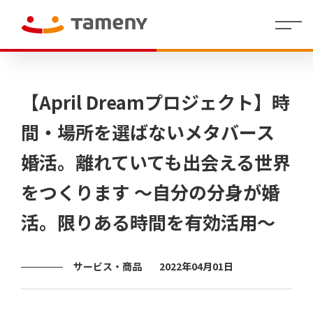
経
会社
理念・存在意
婚活領域
人財マ
IR
沿革
社員イ
IR
コーポレー
カジュアルウ
役員
財
働く環
グル
株
代表メッセー
地方創生／
制度・
拠点
個人投
【April Dreamプロジェクト】時
営
概要
義・行動指針
ネジメ
イ
ンタビ
資
ト・アイデン
ェディング領
紹介
務
境
ープ
式
ジ
QOL領域
福利厚
情報
資家の
方
ント指
ベ
ュー
料
ティティ
域
業
一覧
情
生
皆さま
針
針(HRポ
ン
績
報
へ
間・場所を選ばないメタバース
リシー)
ト
情
/
決算
報
婚活。離れていても出会える世界
短信
代表
ラ
株
Tameny
メッ
式・
はじめ
イ
をつくります ～自分の分身が婚
セー
株主
てガイ
有価
ブ
財務
ジ
の状
ド
証券
業績
ラ
況
報告
サマ
活。限りある時間を有効活用～
リ
IRニュ
書・
中期
リー
四半
ース
経営
（財
株主
期報
計画
務分
還元
IR
告書
析ツ
サービス・商品
2022年04月01日
カ
ー
その他
コー
株式
レ
ル）
ポレ
事務
ン
ー
手続
ダ