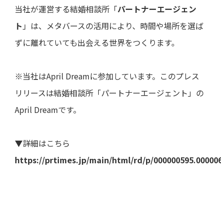
ト・
直近
き
よくあ
ー
当社が運営する結婚相談所「
パートナーエージェン
ガバ
の損
るご質
ナン
益計
問
電子
決
ト
」は、メタバースの活用により、時間や場所を選ば
ス
算書
公告
算
用語集
説
ずに離れていても出会える世界をつくります。
ディ
直近
明
スク
の貸
会
IRメー
ロー
借対
等
ルニュ
ジャ
照表
※当社はApril Dreamに参加しています。このプレス
ース
ー・
個
リリースは結婚相談所「パートナーエージェント」の
ポリ
直近
人
シー
のキ
投
April Dreamです。
ャッ
資
事業
シュ
家
等の
フロ
様
リス
ー計
向
▼詳細はこちら
ク
算書
け
説
https://prtimes.jp/main/html/rd/p/000000595.00000
業績
明
予想
会
業績
動
推移
画
デー
説
タ
明