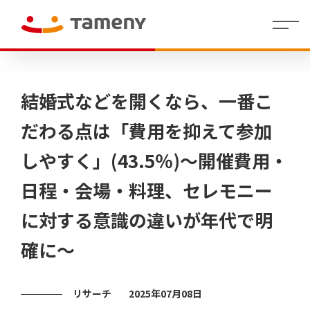
経
会社
理念・存在意
婚活領域
人財マ
IR
沿革
社員イ
IR
コーポレー
カジュアルウ
役員
財
働く環
グル
株
代表メッセー
地方創生／
制度・
拠点
個人投
結婚式などを開くなら、一番こ
営
概要
義・行動指針
ネジメ
イ
ンタビ
資
ト・アイデン
ェディング領
紹介
務
境
ープ
式
ジ
QOL領域
福利厚
情報
資家の
方
ント指
ベ
ュー
料
ティティ
域
業
一覧
情
生
皆さま
針
針(HRポ
ン
績
報
へ
だわる点は「費用を抑えて参加
リシー)
ト
情
/
決算
報
しやすく」(43.5％)～開催費用・
短信
代表
ラ
株
Tameny
メッ
式・
はじめ
イ
日程・会場・料理、セレモニー
セー
株主
てガイ
有価
ブ
財務
ジ
の状
ド
証券
業績
ラ
況
報告
サマ
に対する意識の違いが年代で明
リ
IRニュ
書・
中期
リー
四半
ース
経営
（財
株主
確に～
期報
計画
務分
還元
IR
告書
析ツ
カ
ー
その他
コー
株式
レ
ル）
ポレ
事務
ン
リサーチ
2025年07月08日
ー
手続
ダ