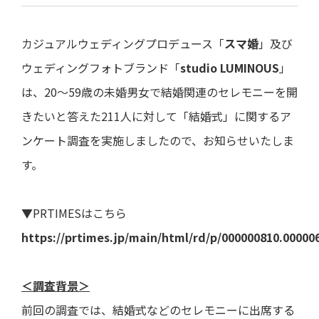
ト・
直近
き
よくあ
ー
ガバ
の損
るご質
ナン
益計
問
電子
決
ス
カジュアルウェディングプロデュース「
算書
スマ婚
」及び
公告
算
用語集
説
ウェディングフォトブランド「
studio LUMINOUS
」
ディ
直近
明
スク
の貸
会
IRメー
は、20～59歳の未婚男女で結婚関連のセレモニーを開
ロー
借対
等
ルニュ
ジャ
照表
ース
きたいと答えた211人に対して「結婚式」に関するア
ー・
個
ポリ
直近
人
ンケート調査を実施しましたので、お知らせいたしま
シー
のキ
投
ャッ
資
す。
事業
シュ
家
等の
フロ
様
リス
ー計
向
ク
▼PRTIMESはこちら
算書
け
説
https://prtimes.jp/main/html/rd/p/000000810.00000
業績
明
予想
会
業績
動
＜調査背景＞
推移
画
デー
説
前回の調査では、結婚式などのセレモニーに出席する
タ
明