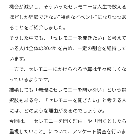
機会が減少し、そういったセレモニーは人生で数える
中
ほどしか経験できない“特別なイベント”になりつつあ
期
経
ることをご紹介しました。
営
計
そうした中でも、「セレモニーを開きたい」と考えて
画
説
いる人は全体の30.4％を占め、一定の割合を維持して
明
会
います。
及
び
一方で、セレモニーにかけられる予算は年々厳しくな
事
業
っているようです。
説
明
結婚しても「無理にセレモニーを開かない」という選
会
択肢もある今、「セレモニーを開きたい」と考える人
株
には、どのような理由があるのでしょうか。
主
総
今回は、「セレモニーを開く理由」や「開くとしたら
会
重視したいこと」について、アンケート調査を行いま