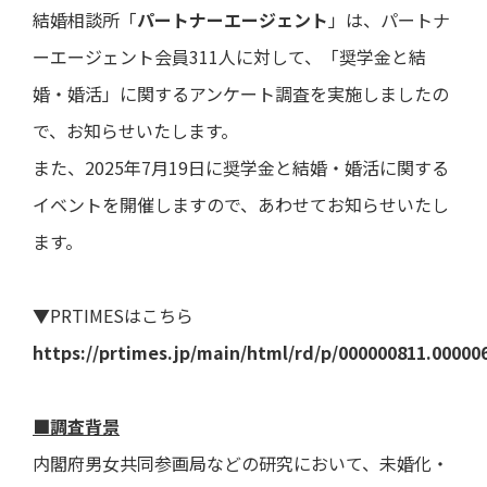
ト・
直近
き
よくあ
ー
結婚相談所「
パートナーエージェント
」は、パートナ
ガバ
の損
るご質
ナン
益計
問
電子
決
ーエージェント会員311人に対して、「奨学金と結
ス
算書
公告
算
用語集
説
婚・婚活」に関するアンケート調査を実施しましたの
ディ
直近
明
スク
の貸
で、お知らせいたします。
会
IRメー
ロー
借対
等
ルニュ
ジャ
照表
また、2025年7月19日に奨学金と結婚・婚活に関する
ース
ー・
個
イベントを開催しますので、あわせてお知らせいたし
ポリ
直近
人
シー
のキ
投
ます。
ャッ
資
事業
シュ
家
等の
フロ
様
リス
ー計
向
▼PRTIMESはこちら
ク
算書
け
説
https://prtimes.jp/main/html/rd/p/000000811.00000
業績
明
予想
会
■調査背景
業績
動
推移
画
内閣府男女共同参画局などの研究において、未婚化・
デー
説
タ
明