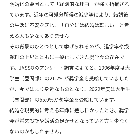
晩婚化の要因として「経済的な理由」が強く指摘され
中
ています。近年の可処分所得の減少等により、結婚後
期
経
の生活に不安を感じ、「自分には結婚は難しい」と考
営
計
える人も少なくありません。
画
説
その背景のひとつとして挙げられるのが、進学率や授
明
業料の上昇とともに一般化してきた奨学金の存在で
会
及
す。JASSOのアンケート調査によると、1996年度は大
び
事
学生（昼間部）の21.2％が奨学金を受給していました
業
説
が、今ではより身近なものとなり、2022年度は大学生
明
会
（昼間部）の55.0％が奨学金を受給しています。
株
結婚を現実的に考える年齢に差し掛かったとき、奨学
主
総
金が将来設計や婚活の足かせとなっている方も少なく
会
ないのかもしれません。