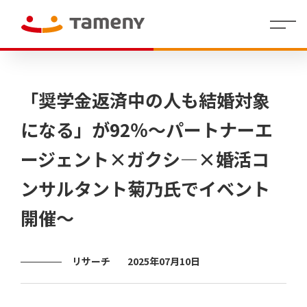
経
会社
理念・存在意
婚活領域
人財マ
IR
沿革
社員イ
IR
コーポレー
カジュアルウ
役員
財
働く環
グル
株
代表メッセー
地方創生／
制度・
拠点
個人投
「奨学金返済中の人も結婚対象
営
概要
義・行動指針
ネジメ
イ
ンタビ
資
ト・アイデン
ェディング領
紹介
務
境
ープ
式
ジ
QOL領域
福利厚
情報
資家の
方
ント指
ベ
ュー
料
ティティ
域
業
一覧
情
生
皆さま
針
針(HRポ
ン
績
報
へ
になる」が92％～パートナーエ
リシー)
ト
情
/
決算
報
ージェント×ガクシ―×婚活コ
短信
代表
ラ
株
Tameny
メッ
式・
はじめ
イ
ンサルタント菊乃氏でイベント
セー
株主
てガイ
有価
ブ
財務
ジ
の状
ド
証券
業績
ラ
況
報告
サマ
開催～
リ
IRニュ
書・
中期
リー
四半
ース
経営
（財
株主
期報
計画
務分
還元
IR
告書
析ツ
リサーチ
2025年07月10日
カ
ー
その他
コー
株式
レ
ル）
ポレ
事務
ン
ー
手続
ダ