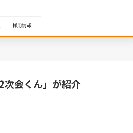
報
採用情報
覧
ッセージ
生／QOL領域
株式情報
制度・福利厚生
拠点情報
個人投資家の皆さま
へ
株式・株主の状況
Tamenyはじめてガイド
株主還元
2次会くん」が紹介
IRニュース
株式事務手続き
その他
電子公告
よくあるご質問
用語集