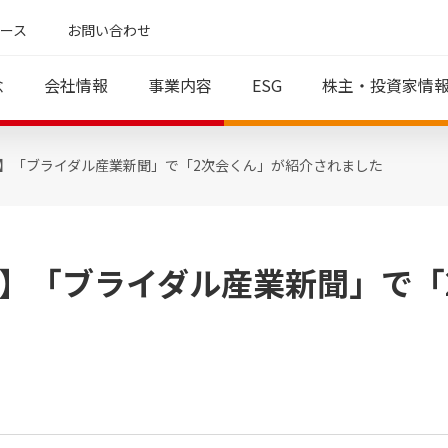
ース
お問い合わせ
念
会社情報
事業内容
ESG
株主・投資家情
】「ブライダル産業新聞」で「2次会くん」が紹介されました
インタビュー
IR資料
コーポレート・アイデンティティ
カジュアルウェディング領域
役員紹介
財務業績情報
働く環境
グループ一
代表メ
地方創
決算短信
財務業績サマリー（財務
分析ツール）
有価証券報告書・四半期
】「ブライダル産業新聞」で「
報告書
直近の損益計算書
直近の貸借対照表
会
直近のキャッシュフロー
計算書
び
業績予想