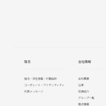
理念
会社情報
理念・存在意義・行動指針
会社概要
コーポレート・アイデンティティ
沿革
代表メッセージ
役員紹介
グループ一覧
拠点情報