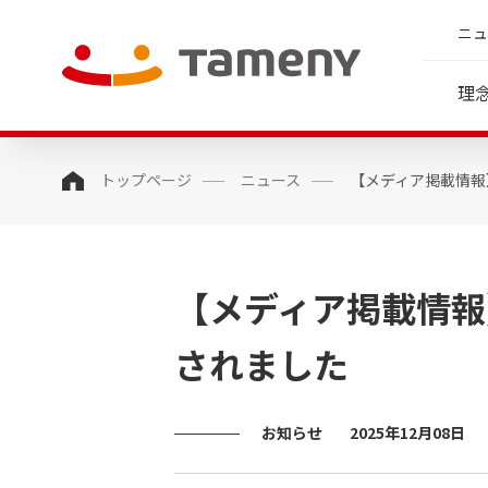
ニュ
理
トップページ
ニュース
【メディア掲載情報
会社概要
経営方針
人財マネジメント指針(HRポリシー)
理念・存在意義・行動指針
婚活領域
IRイベント / ライブ
沿革
社員
ラリ
代表メッセージ
IRカレンダー
中期経営計画
【メディア掲載情報
決算説明会等
コーポレート・ガバナン
ス
されました
個人投資家様向け説明
ディスクロージャー・ポ
動画説明
リシー
お知らせ
中期経営計画説明会及
2025年12月08日
事業等のリスク
事業説明会