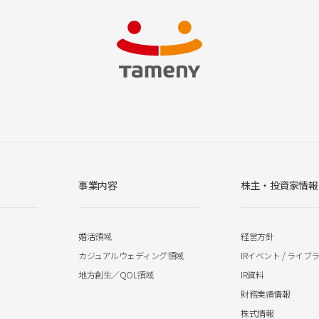
事業内容
株主・投資家情報
婚活領域
経営方針
カジュアルウェディング領域
IRイベント / ライブ
地方創生／QOL領域
IR資料
財務業績情報
株式情報