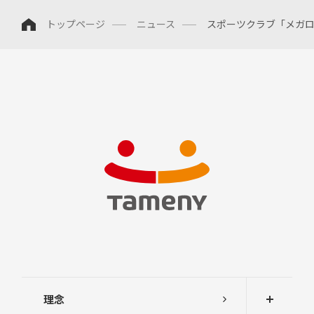
トップページ
ニュース
スポーツクラブ「メガ
中
期
経
営
計
画
説
明
会
及
び
事
業
説
明
会
株
主
総
会
理念