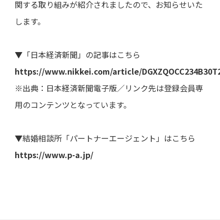
ト・
直近
き
よくあ
関する取り組みが紹介されましたので、お知らせいた
ー
ガバ
の損
るご質
ナン
します。
益計
問
電子
決
ス
算書
公告
算
用語集
説
ディ
直近
明
▼「日本経済新聞」の記事はこちら
スク
の貸
会
IRメー
ロー
借対
等
ルニュ
https://www.nikkei.com/article/DGXZQOCC234B30T
ジャ
照表
ース
ー・
個
※出典：日本経済新聞電子版／リンク先は登録会員専
ポリ
直近
人
シー
のキ
投
用のコンテンツとなっています。
ャッ
資
事業
シュ
家
等の
フロ
様
リス
▼結婚相談所「パートナーエージェント」はこちら
ー計
向
ク
算書
け
https://www.p-a.jp/
説
業績
明
予想
会
業績
動
推移
画
デー
説
タ
明