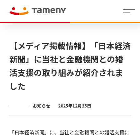
経
会社
理念・存在意
婚活領域
人財マ
IR
沿革
社員イ
IR
コーポレー
カジュアルウ
役員
財
働く環
グル
株
代表メッセー
地方創生／
制度・
拠点
個人投
【メディア掲載情報】「日本経済
営
概要
義・行動指針
ネジメ
イ
ンタビ
資
ト・アイデン
ェディング領
紹介
務
境
ープ
式
ジ
QOL領域
福利厚
情報
資家の
方
ント指
ベ
ュー
料
ティティ
域
業
一覧
情
生
皆さま
針
針(HRポ
ン
績
報
へ
新聞」に当社と金融機関との婚
リシー)
ト
情
/
決算
報
活支援の取り組みが紹介されま
短信
代表
ラ
株
Tameny
メッ
式・
はじめ
イ
した
セー
株主
てガイ
有価
ブ
財務
ジ
の状
ド
証券
業績
ラ
況
報告
サマ
リ
IRニュ
書・
中期
リー
お知らせ
2025年12月25日
四半
ース
経営
（財
株主
期報
計画
務分
還元
IR
告書
析ツ
カ
ー
その他
コー
株式
レ
ル）
ポレ
事務
ン
「日本経済新聞」に、当社と金融機関との婚活支援に
ー
手続
ダ