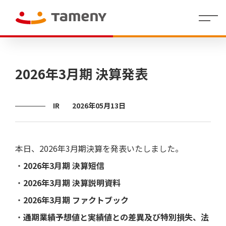
経
会社
理念・存在意
婚活領域
人財マ
IR
沿革
社員イ
IR
コーポレー
カジュアルウ
役員
財
働く環
グル
株
代表メッセー
地方創生／
制度・
拠点
個人投
2026年3月期 決算発表
営
概要
義・行動指針
ネジメ
イ
ンタビ
資
ト・アイデン
ェディング領
紹介
務
境
ープ
式
ジ
QOL領域
福利厚
情報
資家の
方
ント指
ベ
ュー
料
ティティ
域
業
一覧
情
生
皆さま
針
針(HRポ
ン
績
報
へ
リシー)
ト
情
IR
2026年05月13日
/
決算
報
短信
代表
ラ
株
Tameny
メッ
式・
はじめ
イ
セー
株主
てガイ
有価
ブ
財務
ジ
の状
ド
証券
業績
ラ
本日、2026年3月期決算を発表いたしました。
況
報告
サマ
リ
IRニュ
書・
中期
リー
・
2026年3月期 決算短信
四半
ース
経営
（財
株主
・
2026年3月期 決算説明資料
期報
計画
務分
還元
IR
告書
析ツ
カ
・
2026年3月期 ファクトブック
ー
その他
コー
株式
レ
ル）
ポレ
事務
ン
・
通期業績予想値と実績値との差異及び特別損失、法
ー
手続
ダ