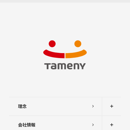
中
期
経
営
計
画
説
明
会
及
び
事
業
説
明
会
株
主
理念
総
会
会社情報