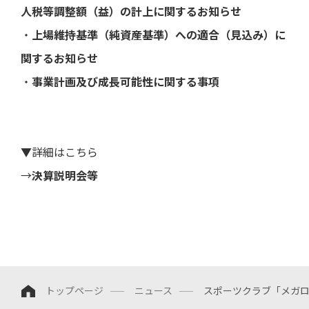
ト・
直近
き
よくあ
ー
人税等調整額（益）の計上に関するお知らせ
ガバ
の損
るご質
ナン
益計
問
電子
決
・
上場維持基準（純資産基準）への適合（見込み）に
ス
算書
公告
算
用語集
関するお知らせ
説
ディ
直近
明
スク
の貸
・
事業計画及び成⻑可能性に関する事項
会
IRメー
ロー
借対
等
ルニュ
ジャ
照表
ース
ー・
個
ポリ
直近
人
シー
のキ
投
▼詳細はこちら
ャッ
資
事業
シュ
家
→
決算説明会等
等の
フロ
様
リス
ー計
向
ク
算書
け
説
業績
明
予想
会
業績
動
推移
画
トップページ
ニュース
スポーツクラブ「メガ
デー
説
タ
明