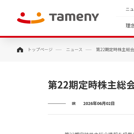
ニュ
理
トップページ
ニュース
第22期定時株主総
会社概要
経営方針
人財マネジメント指針(HRポリシー)
理念・存在意義・行動指針
婚活領域
IRイベント / ライブ
沿革
社員
ラリ
代表メッセージ
IRカレンダー
中期経営計画
第22期定時株主総
決算説明会等
コーポレート・ガバナン
ス
個人投資家様向け説明
IR
2026年06月02日
ディスクロージャー・ポ
動画説明
リシー
中期経営計画説明会及
事業等のリスク
事業説明会