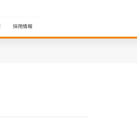
報
採用情報
覧
ッセージ
生／QOL領域
株式情報
制度・福利厚生
拠点情報
個人投資家の皆さま
へ
株式・株主の状況
Tamenyはじめてガイド
株主還元
IRニュース
株式事務手続き
その他
電子公告
よくあるご質問
用語集