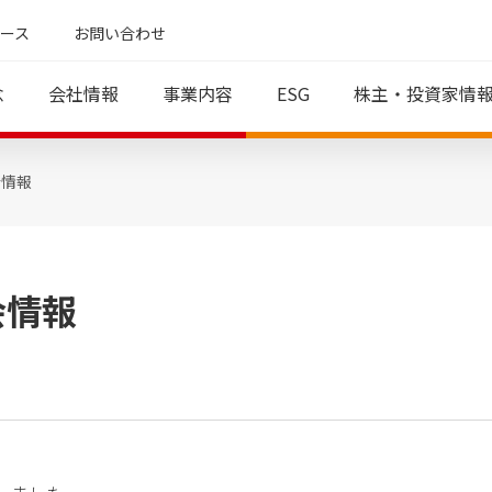
ース
お問い合わせ
念
会社情報
事業内容
ESG
株主・投資家情
会情報
インタビュー
IR資料
コーポレート・アイデンティティ
カジュアルウェディング領域
役員紹介
財務業績情報
働く環境
グループ一
代表メ
地方創
決算短信
財務業績サマリー（財務
分析ツール）
有価証券報告書・四半期
会情報
報告書
直近の損益計算書
直近の貸借対照表
会
直近のキャッシュフロー
計算書
び
業績予想