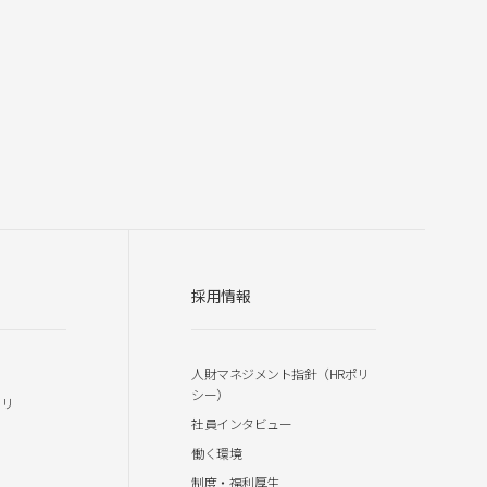
採用情報
人財マネジメント指針（HRポリ
シー）
ラリ
社員インタビュー
働く環境
制度・福利厚生