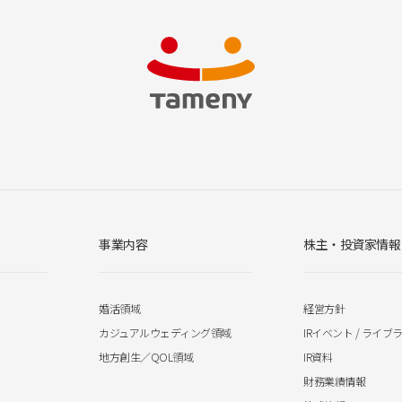
事業内容
株主・投資家情報
婚活領域
経営方針
カジュアルウェディング領域
IRイベント / ライブ
地方創生／QOL領域
IR資料
財務業績情報