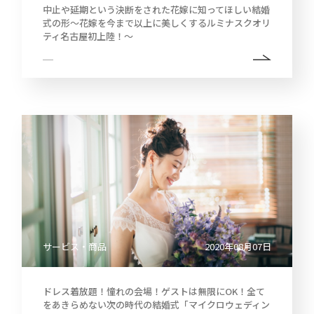
中止や延期という決断をされた花嫁に知ってほしい結婚
2022
式の形～花嫁を今まで以上に美しくするルミナスクオリ
中
ティ名古屋初上陸！～
期
経
営
2021
計
画
説
明
2020
会
及
び
事
2019
業
説
明
会
2018
株
サービス・商品
2020年08月07日
主
総
会
ドレス着放題！憧れの会場！ゲストは無限にOK！全て
をあきらめない次の時代の結婚式「マイクロウェディン