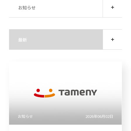
ト・
直近
き
よくあ
ー
ガバ
の損
るご質
お知らせ
ナン
益計
問
電子
決
ス
算書
公告
算
用語集
説
すべて
ディ
直近
明
スク
の貸
会
IRメー
ロー
借対
最新
等
ルニュ
ジャ
照表
ース
サービス・商品
ー・
個
ポリ
直近
人
2026
シー
のキ
投
ャッ
資
リサーチ
事業
シュ
家
等の
フロ
様
2025
リス
ー計
向
ク
算書
け
IR
説
業績
明
2024
予想
会
メディア掲載・お知らせ
業績
動
お知らせ
2026年06月02日
推移
画
2023
デー
説
タ
明