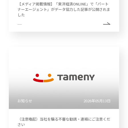
【メディア掲載情報】「東洋経済ONLINE」で「パート
2022
ナーエージェント」がデータ協力した記事が公開されま
中
した
期
経
営
2021
計
画
説
明
2020
会
及
び
事
2019
業
説
明
会
2018
株
お知らせ
2026年05月13日
主
総
会
（注意喚起）当社を騙る不審な勧誘・連絡にご注意くだ
さい