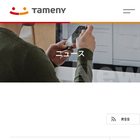
経
会社
理念・存在意
婚活領域
人財マ
IR
沿革
社員イ
IR
コーポレー
カジュアルウ
役員
財
働く環
グル
株
代表メッセー
地方創生／
制度・
拠点
個人投
営
概要
義・行動指針
ネジメ
イ
ンタビ
資
ト・アイデン
ェディング領
紹介
務
境
ープ
式
ジ
QOL領域
福利厚
情報
資家の
方
ント指
ベ
ュー
料
ティティ
域
業
一覧
情
生
皆さま
ニュース
New
針
針(HRポ
ン
績
報
へ
リシー)
ト
情
/
決算
報
短信
代表
ラ
株
Tameny
メッ
式・
はじめ
イ
セー
株主
てガイ
有価
ブ
財務
ジ
の状
ド
証券
業績
ラ
況
報告
サマ
リ
IRニュ
書・
中期
リー
四半
ース
経営
（財
株主
期報
計画
務分
還元
IR
告書
析ツ
RSS
カ
ー
その他
コー
株式
レ
ル）
ポレ
事務
ン
ー
手続
ダ