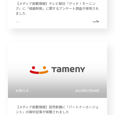
【メディア掲載情報】テレビ朝日「グッド！モーニン
2022
グ」に「結婚制度」に関するアンケート調査が使用され
中
ました
期
経
営
2021
計
画
説
明
2020
会
及
び
事
2019
業
説
明
会
2018
株
お知らせ
2022年07月08日
主
総
会
【メディア掲載情報】読売新聞に「パートナーエージェ
ント」の取材記事が掲載されました