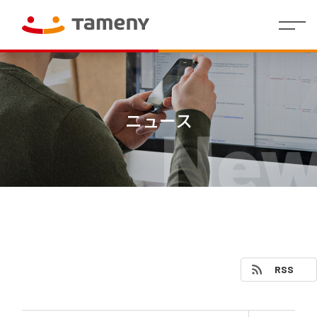
経
会社
理念・存在意
婚活領域
人財マ
IR
沿革
社員イ
IR
コーポレー
カジュアルウ
役員
財
働く環
グル
株
代表メッセー
地方創生／
制度・
拠点
個人投
営
概要
義・行動指針
ネジメ
イ
ンタビ
資
ト・アイデン
ェディング領
紹介
務
境
ープ
式
ジ
QOL領域
福利厚
情報
資家の
方
ント指
ベ
ュー
料
ティティ
域
業
一覧
情
生
皆さま
ニュース
New
針
針(HRポ
ン
績
報
へ
リシー)
ト
情
/
決算
報
短信
代表
ラ
株
Tameny
メッ
式・
はじめ
イ
セー
株主
てガイ
有価
ブ
財務
ジ
の状
ド
証券
業績
ラ
況
報告
サマ
リ
IRニュ
書・
中期
リー
四半
ース
経営
（財
株主
期報
計画
務分
還元
IR
告書
析ツ
RSS
カ
ー
その他
コー
株式
レ
ル）
ポレ
事務
ン
ー
手続
ダ