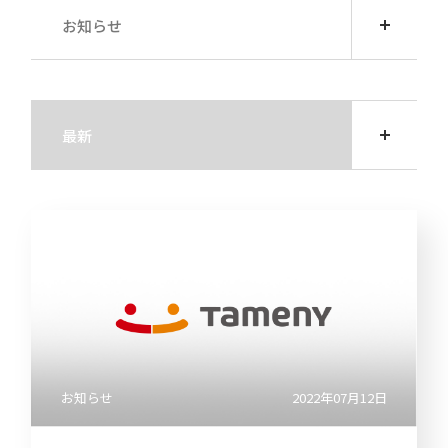
ト・
直近
き
よくあ
ー
ガバ
の損
るご質
お知らせ
ナン
益計
問
電子
決
ス
算書
公告
算
用語集
説
すべて
ディ
直近
明
スク
の貸
会
IRメー
ロー
借対
最新
等
ルニュ
ジャ
照表
ース
サービス・商品
ー・
個
ポリ
直近
人
2026
シー
のキ
投
ャッ
資
リサーチ
事業
シュ
家
等の
フロ
様
2025
リス
ー計
向
ク
算書
け
IR
説
業績
明
2024
予想
会
メディア掲載・お知らせ
業績
動
お知らせ
2022年07月12日
推移
画
2023
デー
説
タ
明