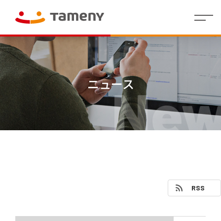
経
会社
理念・存在意
婚活領域
人財マ
IR
沿革
社員イ
IR
コーポレー
カジュアルウ
役員
財
働く環
グル
株
代表メッセー
地方創生／
制度・
拠点
個人投
営
概要
義・行動指針
ネジメ
イ
ンタビ
資
ト・アイデン
ェディング領
紹介
務
境
ープ
式
ジ
QOL領域
福利厚
情報
資家の
方
ント指
ベ
ュー
料
ティティ
域
業
一覧
情
生
皆さま
ニュース
New
針
針(HRポ
ン
績
報
へ
リシー)
ト
情
/
決算
報
短信
代表
ラ
株
Tameny
メッ
式・
はじめ
イ
セー
株主
てガイ
有価
ブ
財務
ジ
の状
ド
証券
業績
ラ
況
報告
サマ
リ
IRニュ
書・
中期
リー
四半
ース
経営
（財
株主
期報
計画
務分
還元
IR
告書
析ツ
RSS
カ
ー
その他
コー
株式
レ
ル）
ポレ
事務
ン
ー
手続
ダ