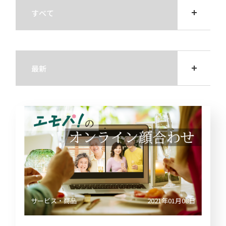
ト・
直近
き
よくあ
ー
ガバ
の損
るご質
すべて
ナン
益計
問
電子
決
ス
算書
公告
算
用語集
説
すべて
ディ
直近
明
スク
の貸
会
IRメー
ロー
借対
最新
等
ルニュ
ジャ
照表
ース
サービス・商品
ー・
個
ポリ
直近
人
2026
シー
のキ
投
ャッ
資
リサーチ
事業
シュ
家
等の
フロ
様
2025
リス
ー計
向
ク
算書
け
IR
説
業績
明
2024
予想
会
メディア掲載・お知らせ
業績
動
サービス・商品
2021年01月08日
推移
画
2023
デー
説
タ
明