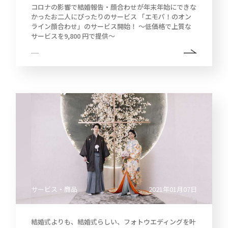
コロナの影響で結婚報告・顔合わせが年末年始にできな
2022
かったお二人にぴったりのサービス 「エモパ！のオン
中
ライン顔合わせ」のサービス開始！ ～低価格で上質な
期
サービスを9,800 円で提供～
経
営
2021
計
画
説
明
2020
会
及
び
事
2019
業
説
明
会
2018
株
主
サービス・商品
2021年01月07日
総
会
結婚式よりも、結婚式らしい、フォトウエディングを叶