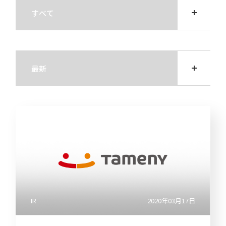
ト・
直近
き
よくあ
ー
ガバ
の損
るご質
すべて
ナン
益計
問
電子
決
ス
算書
公告
算
用語集
説
すべて
ディ
直近
明
スク
の貸
会
IRメー
ロー
借対
最新
等
ルニュ
ジャ
照表
ース
サービス・商品
ー・
個
ポリ
直近
人
2026
シー
のキ
投
ャッ
資
リサーチ
事業
シュ
家
等の
フロ
様
2025
リス
ー計
向
ク
算書
け
IR
説
業績
明
2024
予想
会
メディア掲載・お知らせ
業績
動
IR
2020年03月17日
推移
画
2023
デー
説
タ
明