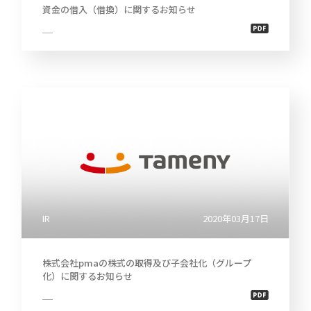
資金の借入（借換）に関するお知らせ
2022
中
期
経
営
2021
計
画
説
明
2020
会
及
び
事
2019
業
説
明
会
2018
IR
2020年03月17日
株
主
株式会社pmaの株式の取得及び子会社化（グループ
総
化）に関するお知らせ
会