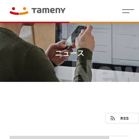
経
会社
理念・存在意
婚活領域
人財マ
IR
沿革
社員イ
IR
コーポレー
カジュアルウ
役員
財
働く環
グル
株
代表メッセー
地方創生／
制度・
拠点
個人投
営
概要
義・行動指針
ネジメ
イ
ンタビ
資
ト・アイデン
ェディング領
紹介
務
境
ープ
式
ジ
QOL領域
福利厚
情報
資家の
方
ント指
ベ
ュー
料
ティティ
域
業
一覧
情
生
皆さま
ニュース
New
針
針(HRポ
ン
績
報
へ
リシー)
ト
情
/
決算
報
短信
代表
ラ
株
Tameny
メッ
式・
はじめ
イ
セー
株主
てガイ
有価
ブ
財務
ジ
の状
ド
証券
業績
ラ
況
報告
サマ
リ
IRニュ
書・
中期
リー
四半
ース
経営
（財
株主
期報
計画
務分
還元
IR
告書
析ツ
RSS
カ
ー
その他
コー
株式
レ
ル）
ポレ
事務
ン
ー
手続
ダ